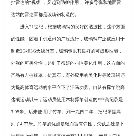
挡雷达的“视线”，又起到防护作用 。许多导弹和地面雷
达站的雷达罩都是玻璃钢制造的。
进入21世纪，根据玻璃钢的良好的透波性，这个方面
的性能，随着手机通讯的广泛流行，玻璃钢广泛被应用于
制造2G和3G天线外罩，玻璃钢以其良好的可成形性能，
外观的可美化性，起到了很好的小区美化作用，这方面的
产品有方柱线罩，仿真石，野外应用的美化树等玻璃钢还
为提高体育运动的水平立下了汗马功劳。自从有撑竿跳高
这项运动以来，运动员使用木制撑竿创造的***高纪录是
3.05米。后来使 用了竹竿。到一九四二年，把纪录提高
到了4.77米。竹竿的优点是轻而富有弹性，欠缺之处是下
端粗而上端细，再要提高记录有很大困难 ，于是人们又