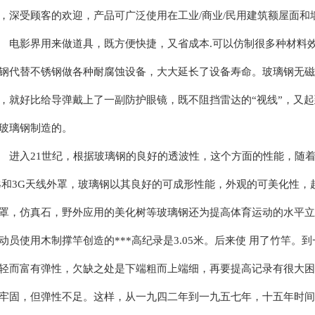
，深受顾客的欢迎，产品可广泛使用在工业/商业/民用建筑额屋面和
影界用来做道具，既方便快捷，又省成本.可以仿制很多种材料效果
钢代替不锈钢做各种耐腐蚀设备，大大延长了设备寿命。玻璃钢无磁
，就好比给导弹戴上了一副防护眼镜，既不阻挡雷达的“视线”，又起
玻璃钢制造的。
入21世纪，根据玻璃钢的良好的透波性，这个方面的性能，随着
G和3G天线外罩，玻璃钢以其良好的可成形性能，外观的可美化性
罩，仿真石，野外应用的美化树等玻璃钢还为提高体育运动的水平立
动员使用木制撑竿创造的***高纪录是3.05米。后来使 用了竹竿。
轻而富有弹性，欠缺之处是下端粗而上端细，再要提高记录有很大困
牢固，但弹性不足。这样，从一九四二年到一九五七年，十五年时间，