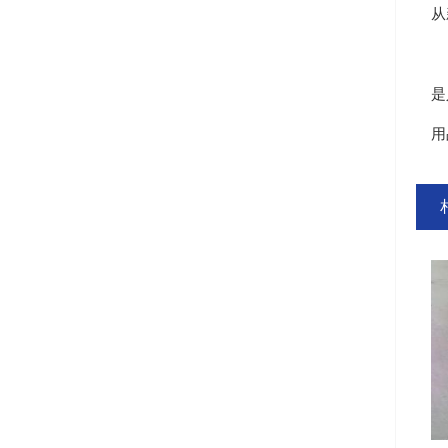
从
在
是
用