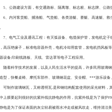
、公路建设方面，有交通路标、隔离墩、标志桩、标志牌、公路
、内河客货船、捕渔船、气垫船、各类游艇、赛艇、高速艇、救生
。
、电气工业及通讯工程：有灭弧设备、电缆保护管，发电机定子线
，高压绝缘子，标准电容器外壳，电机冷却用套管，发电机挡风板等
器设备;印刷线路板、天线、雷达罩等电子工程应用。
着科学技术的发展，以及人民生活水平的提高，许多民用玻璃钢
造型，快餐桌椅、摩托车部件、玻璃钢花盆、安全帽、***游乐设
制作玻璃钢瓦，又称透明瓦.是和钢结构配套使用的采光材料，其
中上膜要起到很好的抗紫外线抗静电的作用，抗紫外线是为了保护F
静电是为了保证表面的灰尘轻易被雨水冲走或被风吹走，维持清洁美