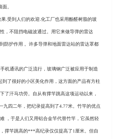
墙面。
.受到人们的欢迎.化工厂也采用酚醛树脂的玻
性，不阻挡电磁波通过。用它来做导弹的雷达
到防护作用 。许多导弹和地面雷达站的雷达罩都
手机通讯的广泛流行，玻璃钢广泛被应用于制造
，起到了很好的小区美化作用，这方面的产品有方柱
下了汗马功劳。自从有撑竿跳高这项运动以来，
到一九四二年，把纪录提高到了4.77米。竹竿的优点
难 ，于是人们又用铝合金竿代替竹竿，它虽然轻
撑竿跳高的***高纪录仅仅提高了1厘米。但自