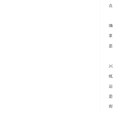
点
电
璃
罩
是
进
2
线
运
是
而