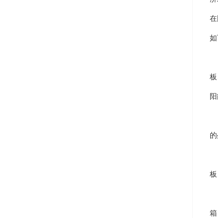
在
如
1
板
阳
2
的
3
板
4
箱