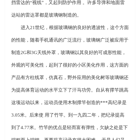
挡雷达的“视线”，又起到防护作用 。许多导弹和地面雷
达站的雷达罩都是玻璃钢制造的。
进入21世纪，根据玻璃钢的良好的透波性，这个方面
的性能，随着手机通讯的广泛流行，玻璃钢广泛被应用于
制造2G和3G天线外罩，玻璃钢以其良好的可成形性能，
外观的可美化性，起到了很好的小区美化作用，这方面的
产品有方柱线罩，仿真石，野外应用的美化树等玻璃钢还
为提高体育运动的水平立下了汗马功劳。自从有撑竿跳高
这项运动以来，运动员使用木制撑竿创造的***高纪录是
3.05米。后来使 用了竹竿。到一九四二年，把纪录提高
到了4.77米。竹竿的优点是轻而富有弹性，欠缺之处是下
端粗而上端细，再要提高记录有很大困难 ，于是人们又